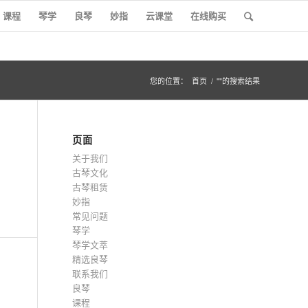
课程
琴学
良琴
妙指
云课堂
在线购买
您的位置：
首页
/
""的搜索结果
页面
关于我们
古琴文化
古琴租赁
妙指
常见问题
琴学
琴学文萃
精选良琴
联系我们
良琴
课程