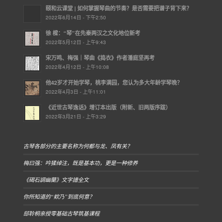
颐和云课堂 | ​如何掌握琴曲的节奏？是否需要把谱子背下来？
2022年6月14日 - 下午2:50
徐 樑：“琴”在先秦两汉之文化地位新考
2022年5月12日 - 上午9:43
宋万鸣、梅强｜琴曲《捣衣》作者潘庭坚再考
2022年4月12日 - 上午10:08
他42岁才开始学琴，桃李满园，您认为多大年龄学琴晚？
2022年4月3日 - 上午11:01
《近世古琴逸话》增订本出版（附新、旧两版序跋）
2022年3月21日 - 上午3:29
古琴各部分的主要名称为何都与龙、凤有关？
梅曰强：吟猱绰注，既是基本功，更是一种修养
《碣石調幽蘭》文字譜全文
你所知道的“欸乃”到底何意？
邸聆桐亲授零基础古琴筑基课程