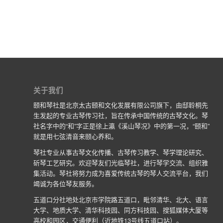
关于我们
颐和琴社是北京太古颐和文化发展有限公司旗下，由邸聆桐先
生发起的专业古琴传习社，旨在传承中国传统的古琴文化。琴
社名字中的“和”字正是徐上瀛《溪山琴况》中的第一况，“颐和”
就是用七弦清音来颐心养和。
琴社专业从事古琴文化传播、古琴传习教学、琴学理论研究、
斫琴工艺研究。欢迎琴友们光临琴社，进行琴学交流、组织雅
集活动。琴社将努力成为喜爱传统古琴的琴人交流平台，我们
竭诚为各位琴友服务。
五道口分社地处北京市学院路五道口，毗邻清华、北大、语言
大学、地质大学、清华科技园、同方科技园、搜狐媒体大厦等
高校和园区，交通便利（近地铁13号线五道口站）。