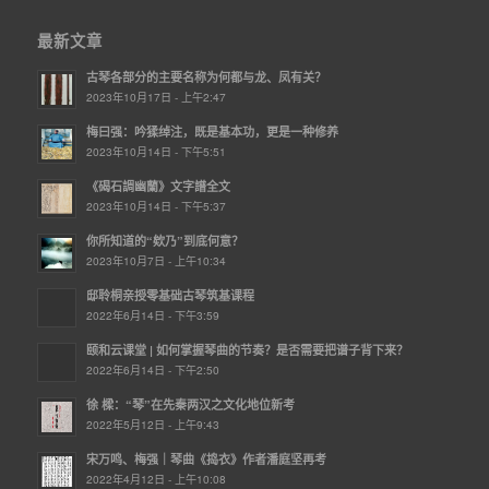
最新文章
古琴各部分的主要名称为何都与龙、凤有关？
2023年10月17日 - 上午2:47
梅曰强：吟猱绰注，既是基本功，更是一种修养
2023年10月14日 - 下午5:51
《碣石調幽蘭》文字譜全文
2023年10月14日 - 下午5:37
你所知道的“欸乃”到底何意？
2023年10月7日 - 上午10:34
邸聆桐亲授零基础古琴筑基课程
2022年6月14日 - 下午3:59
颐和云课堂 | ​如何掌握琴曲的节奏？是否需要把谱子背下来？
2022年6月14日 - 下午2:50
徐 樑：“琴”在先秦两汉之文化地位新考
2022年5月12日 - 上午9:43
宋万鸣、梅强｜琴曲《捣衣》作者潘庭坚再考
2022年4月12日 - 上午10:08