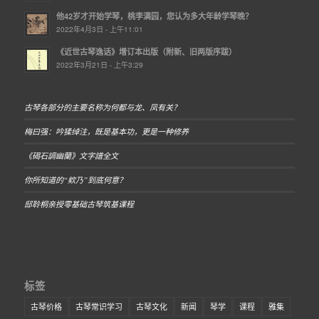
他42岁才开始学琴，桃李满园，您认为多大年龄学琴晚？
2022年4月3日 - 上午11:01
《近世古琴逸话》增订本出版（附新、旧两版序跋）
2022年3月21日 - 上午3:29
古琴各部分的主要名称为何都与龙、凤有关？
梅曰强：吟猱绰注，既是基本功，更是一种修养
《碣石調幽蘭》文字譜全文
你所知道的“欸乃”到底何意？
邸聆桐亲授零基础古琴筑基课程
标签
古琴价格
古琴常识学习
古琴文化
新闻
琴学
课程
雅集