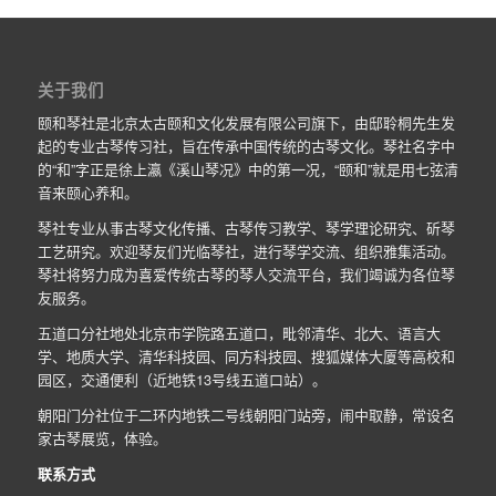
关于我们
颐和琴社是北京太古颐和文化发展有限公司旗下，由邸聆桐先生发
起的专业古琴传习社，旨在传承中国传统的古琴文化。琴社名字中
的“和”字正是徐上瀛《溪山琴况》中的第一况，“颐和”就是用七弦清
音来颐心养和。
琴社专业从事古琴文化传播、古琴传习教学、琴学理论研究、斫琴
工艺研究。欢迎琴友们光临琴社，进行琴学交流、组织雅集活动。
琴社将努力成为喜爱传统古琴的琴人交流平台，我们竭诚为各位琴
友服务。
五道口分社地处北京市学院路五道口，毗邻清华、北大、语言大
学、地质大学、清华科技园、同方科技园、搜狐媒体大厦等高校和
园区，交通便利（近地铁13号线五道口站）。
朝阳门分社位于二环内地铁二号线朝阳门站旁，闹中取静，常设名
家古琴展览，体验。
联系方式