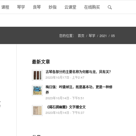
课程
琴学
良琴
妙指
云课堂
在线购买
您的位置：
首页
/
琴学
/
2021
/
05
最新文章
古琴各部分的主要名称为何都与龙、凤有关？
2023年10月17日 - 上午2:47
梅曰强：吟猱绰注，既是基本功，更是一种修
养
，
2023年10月14日 - 下午5:51
入
好
《碣石調幽蘭》文字譜全文
2023年10月14日 - 下午5:37