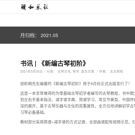
月归档： 2021.05
书讯 | 《新编古琴初阶》
/
/
2021年5月30日
分类：
古琴文化
,
琴学
,
首页文章
作者：
太古颐和
邸聆桐先生编著的《新编古琴初阶》将于6月份正式出版发行了！
这是一本非常难得的为零基础古琴初学者编写的古琴教程，书中图
到左右手基本指法、减字谱字典、简谱学习、常见节奏型、中国传
深的展开，基于古琴乐器与文化的双重属性，全方位地讲解初学古
习琴必备基础。
教材部分采用简谱+减字谱的方式记谱，全部曲谱配有视频示范，