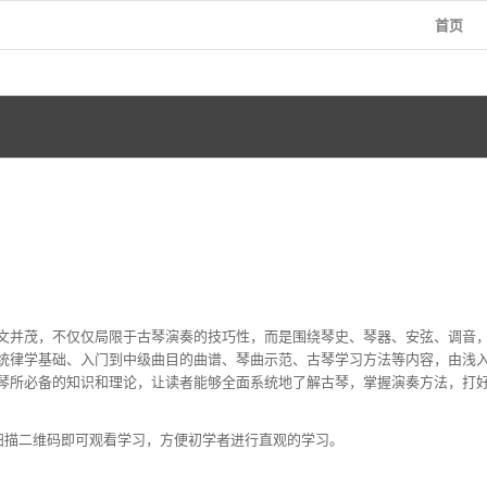
首页
文并茂，不仅仅局限于古琴演奏的技巧性，而是围绕琴史、琴器、安弦、调音
统律学基础、入门到中级曲目的曲谱、琴曲示范、古琴学习方法等内容，由浅
琴所必备的知识和理论，让读者能够全面系统地了解古琴，掌握演奏方法，打
扫描二维码即可观看学习，方便初学者进行直观的学习。