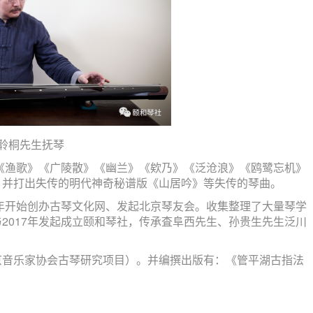
聆桐先生抚琴
渔歌》《广陵散》《幽兰》《欸乃》《泛沧浪》《鸥鹭忘机》
。并打出失传的明代神奇秘谱版《山居吟》等失传的琴曲。
年开始创办古琴文化网、发起北京琴友会。收集整理了大量琴学
2017年发起成立颐和琴社，传承査阜西先生、孙贵生先生泛川
音乐家协会古琴研究项目）。并编撰出版有：《管平湖古指法