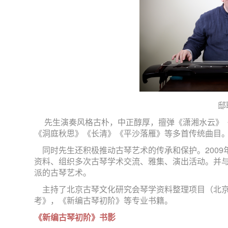
邸
先生演奏风格古朴，中正醇厚，擅弹《潇湘水云》《
《洞庭秋思》《长清》《平沙落雁》等多首传统曲目
同时先生还积极推动古琴艺术的传承和保护。2009
资料、组织多次古琴学术交流、雅集、演出活动。并与
派的古琴艺术。
主持了北京古琴文化研究会琴学资料整理项目（北京
考》，《新编古琴初阶》等专业书籍。
《新编古琴初阶》书影