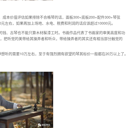
本价值评估如果排除不合格琴的话，面板300+底板200+配件300+琴弦
)约5000元左右，如果再加上场地、水电、税费和利润的话应该超过10000元。
的钱、古琴也不能只算木材髹漆工时。书画作品代表了书画家的审美高度和功
力，把听觉的美带给其操弄者和听众，带给操弄者的其实还有相当部分触觉的
弹想听的需要10万左右，至于有强烈拥有欲望的琴其标价一般都在20万以上了。