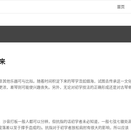
首页
来
非其他乐器可与比拟。随着时间积淀下来的琴学浩如烟海，试图去传承这一文
更浓，差琴则可能使兴趣丧失。另外，无论对初学技法的正确形成还是对古琴
，沙音打板一般人都可以分辨，但抗指的话初学者未必知道，一般七弦七徽处
度落差以至于撑手造成的)。抗指对于初学者放松肩肘有很大的影响，所以应该