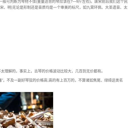
般可判断为琴材不佳(重量适合的琴应该在7—9斤左右)。唐宋前后我们这个民
、宋、明)无论是形制还是音质均是一个审美的标尺，如九霄环佩、大圣遗音、太
不太理解的，事实上，古琴的价格波动比较大，几百到无价都有。
80神器”，不及一副好琴弦的价格高;高的有上百万的，不算诸如焦尾、绿绮这类名