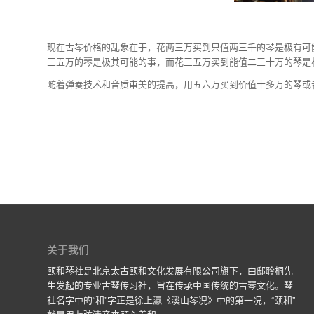
现在古琴价格的乱象在于，花两三万买到只值两三千的琴是极有可
三五万的琴是极其可能的事，而花三五万买到能值二三十万的琴是
随着弹奏技术和音质审美的提高，用五六万买到价值十多万的琴或
关于我们
颐和琴社是北京太古颐和文化发展有限公司旗下，由邸聆桐先
生发起的专业古琴传习社，旨在传承中国传统的古琴文化。琴
社名字中的“和”字正是徐上瀛《溪山琴况》中的第一况，“颐和”