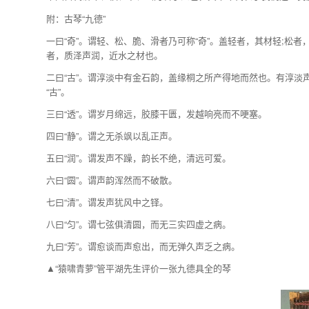
附：古琴“九德”
一曰“奇”。谓轻、松、脆、滑者乃可称“奇”。盖轻者，其材轻;松
者，质泽声润，近水之材也。
二曰“古”。谓淳淡中有金石韵，盖缘桐之所产得地而然也。有淳淡
“古”。
三曰“透”。谓岁月绵远，胶膝干匮，发越响亮而不哽塞。
四曰“静”。谓之无杀飒以乱正声。
五曰“润”。谓发声不躁，韵长不绝，清远可爱。
六曰“圆”。谓声韵浑然而不破散。
七曰“清”。谓发声犹风中之铎。
八曰“匀”。谓七弦俱清圆，而无三实四虚之病。
九曰“芳”。谓愈谈而声愈出，而无弹久声乏之病。
▲“猿啸青萝”管平湖先生评价一张九德具全的琴