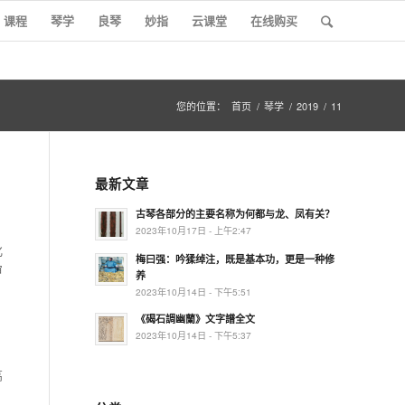
课程
琴学
良琴
妙指
云课堂
在线购买
您的位置：
首页
/
琴学
/
2019
/
11
最新文章
古琴各部分的主要名称为何都与龙、凤有关？
2023年10月17日 - 上午2:47
化
梅曰强：吟猱绰注，既是基本功，更是一种修
审
养
2023年10月14日 - 下午5:51
《碣石調幽蘭》文字譜全文
2023年10月14日 - 下午5:37
高