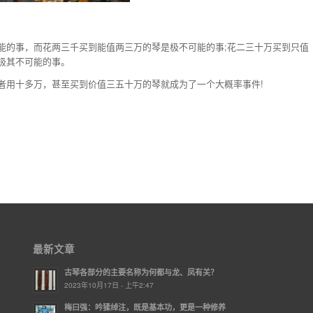
能的事，而花两三千买到能值两三万的琴是极不可能的事;花二三十万买到只值
极其不可能的事。
者用十多万，甚至买到价值三五十万的琴就成为了一个大概率事件!
最新文章
古琴各部分的主要名称为何都与龙、凤有关？
2023年10月17日 - 上午2:47
梅曰强：吟猱绰注，既是基本功，更是一种修养