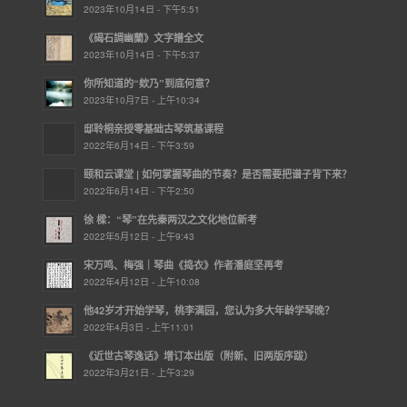
2023年10月14日 - 下午5:51
《碣石調幽蘭》文字譜全文
2023年10月14日 - 下午5:37
你所知道的“欸乃”到底何意？
2023年10月7日 - 上午10:34
邸聆桐亲授零基础古琴筑基课程
2022年6月14日 - 下午3:59
颐和云课堂 | ​如何掌握琴曲的节奏？是否需要把谱子背下来？
2022年6月14日 - 下午2:50
徐 樑：“琴”在先秦两汉之文化地位新考
2022年5月12日 - 上午9:43
宋万鸣、梅强｜琴曲《捣衣》作者潘庭坚再考
2022年4月12日 - 上午10:08
他42岁才开始学琴，桃李满园，您认为多大年龄学琴晚？
2022年4月3日 - 上午11:01
《近世古琴逸话》增订本出版（附新、旧两版序跋）
2022年3月21日 - 上午3:29