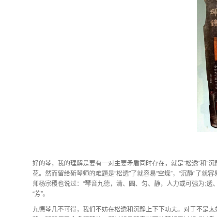
好的琴，我的理解是要有一对主要矛盾同时存在，就是“松透”和”沉
花。然而留给斫琴师的难题是“松透”了就容易“空燥”，“沉静”了
师杨宗稷也说过：“琴音九德，清、圆、匀、静，人力或可强为;透
“芳”。
九德琴几不可得，我们不妨在松透和沉静上下下功夫。对于不是太