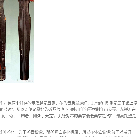
静”。这两个并存的矛盾越是显见，琴的音质就越好，其他的“德”则是属于锦上
就容易“滞讷”。所以即便是最好的斫琴师也不可能用任何琴材制作出良琴。九嶷派宗
、润、奇、古四者，则处于天定”。九德对琴的要求最低要求是“匀”，最高期望是
好的琴材，为了琴音松透，斫琴师会多挖槽腹，所以琴体会偏轻;为了求得沉