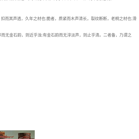
者，扣而其声透，久年之材也;脆者，质紧而木声清长，裂纹断断，老桐之材也;滑
声而无金石韵，则近乎浊;有金石韵而无淳淡声，则止乎清。二者备，乃谓之