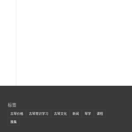
标签
古琴价格
古琴常识学习
古琴文化
新闻
琴学
课程
雅集