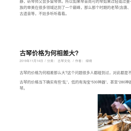
静，斫琴师又会多留琴体。所以如果琴音尚可的琴如果过轻或过重一
族的审美在很多领域达到了一个巅峰，那么那个时期的老琴(含唐
古遗音等，不妨多听听看看。
古琴价格为何相差大?
/
/
2019年11月14日
分类：
古琴文化
作者：
绿绮
古琴的价格为何相差那么大?这个问题很多人都碰到过，对此都是
古琴的价格当下确实有些“乱”，低的有淘宝“530神器”、甚至“2
琴。