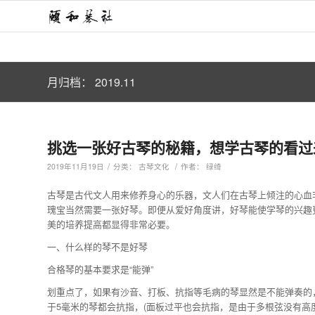
月归档： 2019.11
挑选一张好古琴的秘籍，想学古琴的看过
/
/
2019年11月19日
分类：
古琴文化
作者：
绿绮
古琴是古代文人用来修养身心的乐器，文人们在古琴上倾注的心血
瑰宝当然需要一张好琴。即便从爱好角度讲，好琴能使学琴的兴趣
美的培养提高都显得非常必要。
一、什么样的琴不是好琴
合格琴的基本要求是“能弹”
划重点了，如果有沙音、打板、抗指等毛病的琴显然是不能弹奏的
于5毫米的琴都会抗指，(面板过平也会抗指，是由于多根弦没有高