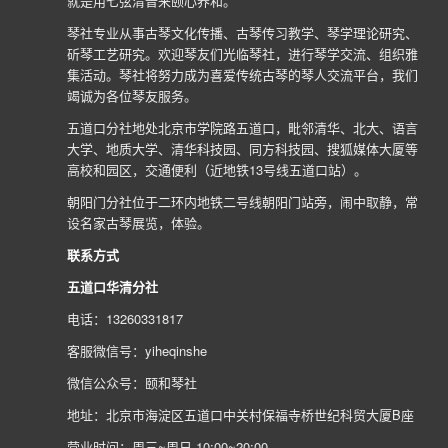
就是用七弦清音来颐心养和。
琴社专业从事古琴文化传播、古琴传习教学、琴学理论研究、
斫琴工艺研究。欢迎琴友们光临琴社，进行琴学交流、组织雅
集活动。琴社将努力成为喜爱传统古琴的琴人交流平台，我们
竭诚为各位琴友服务。
五道口分社地处北京市学院路五道口，毗邻清华、北大、语言
大学、地质大学、清华科技园、同方科技园、搜狐媒体大厦等
高校和园区，交通便利（近地铁13号线五道口站）。
朝阳门分社位于二环内地铁二号线朝阳门站旁，闹中取静，常
设名家古琴展览，体验。
联系方式
五道口华清分社
电话：13260331817
客服微信号：yiheqinshe
微信公众号：颐和琴社
地址：北京市海淀区五道口中关村保福寺桥世纪科贸大厦B座
营业时间：周三~周日 10:00~20:00