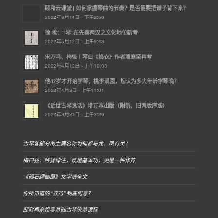
颐和云课堂 | ​如何掌握琴曲的节奏？是否需要把谱子背下来？
2022年6月14日 - 下午2:50
徐 樑：“琴”在先秦两汉之文化地位新考
2022年5月12日 - 上午9:43
宋万鸣、梅强｜琴曲《捣衣》作者潘庭坚再考
2022年4月12日 - 上午10:08
他42岁才开始学琴，桃李满园，您认为多大年龄学琴晚？
2022年4月3日 - 上午11:01
《近世古琴逸话》增订本出版（附新、旧两版序跋）
2022年3月21日 - 上午3:29
古琴各部分的主要名称为何都与龙、凤有关？
梅曰强：吟猱绰注，既是基本功，更是一种修养
《碣石調幽蘭》文字譜全文
你所知道的“欸乃”到底何意？
邸聆桐亲授零基础古琴筑基课程