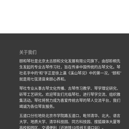
关于我们
颐和琴社是北京太古颐和文化发展有限公司旗下，由邸聆桐先
生发起的专业古琴传习社，旨在传承中国传统的古琴文化。琴
社名字中的“和”字正是徐上瀛《溪山琴况》中的第一况，“颐和”
就是用七弦清音来颐心养和。
琴社专业从事古琴文化传播、古琴传习教学、琴学理论研究、
斫琴工艺研究。欢迎琴友们光临琴社，进行琴学交流、组织雅
集活动。琴社将努力成为喜爱传统古琴的琴人交流平台，我们
竭诚为各位琴友服务。
五道口分社地处北京市学院路五道口，毗邻清华、北大、语言
大学、地质大学、清华科技园、同方科技园、搜狐媒体大厦等
高校和园区，交通便利（近地铁13号线五道口站）。