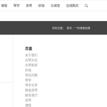
课程
琴学
良琴
妙指
云课堂
在线购买
您的位置：
首页
/
""的搜索结果
页面
关于我们
古琴文化
古琴租赁
妙指
常见问题
琴学
琴学文萃
精选良琴
联系我们
良琴
课程