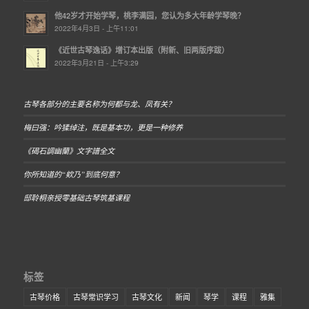
他42岁才开始学琴，桃李满园，您认为多大年龄学琴晚？
2022年4月3日 - 上午11:01
《近世古琴逸话》增订本出版（附新、旧两版序跋）
2022年3月21日 - 上午3:29
古琴各部分的主要名称为何都与龙、凤有关？
梅曰强：吟猱绰注，既是基本功，更是一种修养
《碣石調幽蘭》文字譜全文
你所知道的“欸乃”到底何意？
邸聆桐亲授零基础古琴筑基课程
标签
古琴价格
古琴常识学习
古琴文化
新闻
琴学
课程
雅集