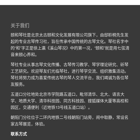
关于我们
颐和琴社是北京太古颐和文化发展有限公司旗下，由邸聆桐先生发
起的专业古琴传习社，旨在传承中国传统的古琴文化。琴社名字中
的“和”字正是徐上瀛《溪山琴况》中的第一况，“颐和”就是用七弦清
音来颐心养和。
琴社专业从事古琴文化传播、古琴传习教学、琴学理论研究、斫琴
工艺研究。欢迎琴友们光临琴社，进行琴学交流、组织雅集活动。
琴社将努力成为喜爱传统古琴的琴人交流平台，我们竭诚为各位琴
友服务。
五道口分社地处北京市学院路五道口，毗邻清华、北大、语言大
学、地质大学、清华科技园、同方科技园、搜狐媒体大厦等高校和
园区，交通便利（近地铁13号线五道口站）。
朝阳门分社位于二环内地铁二号线朝阳门站旁，闹中取静，常设名
家古琴展览，体验。
联系方式