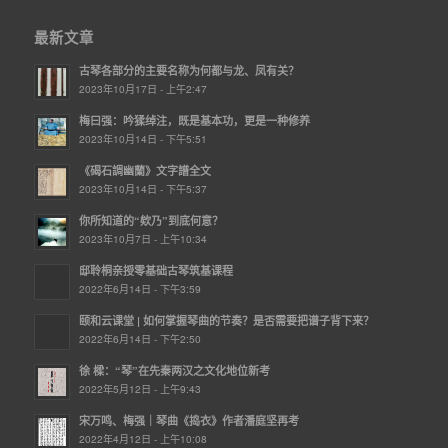
最新文章
古琴各部分的主要名称为何都与龙、凤有关？
2023年10月17日 - 上午2:47
梅曰强：吟猱绰注，既是基本功，更是一种修养
2023年10月14日 - 下午5:51
《碣石調幽蘭》文字譜全文
2023年10月14日 - 下午5:37
你所知道的“欸乃”到底何意？
2023年10月7日 - 上午10:34
邸聆桐亲授零基础古琴筑基课程
2022年6月14日 - 下午3:59
颐和云课堂 | ​如何掌握琴曲的节奏？是否需要把谱子背下来？
2022年6月14日 - 下午2:50
徐 樑：“琴”在先秦两汉之文化地位新考
2022年5月12日 - 上午9:43
宋万鸣、梅强｜琴曲《捣衣》作者潘庭坚再考
2022年4月12日 - 上午10:08