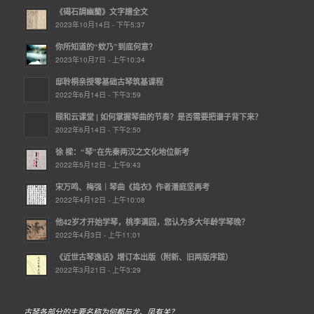
《碣石調幽蘭》文字譜全文
2023年10月14日 - 下午5:37
你所知道的“欸乃”到底何意？
2023年10月7日 - 上午10:34
邸聆桐亲授零基础古琴筑基课程
2022年6月14日 - 下午3:59
颐和云课堂 | ​如何掌握琴曲的节奏？是否需要把谱子背下来？
2022年6月14日 - 下午2:50
徐 樑：“琴”在先秦两汉之文化地位新考
2022年5月12日 - 上午9:43
宋万鸣、梅强｜琴曲《捣衣》作者潘庭坚再考
2022年4月12日 - 上午10:08
他42岁才开始学琴，桃李满园，您认为多大年龄学琴晚？
2022年4月3日 - 上午11:01
《近世古琴逸话》增订本出版（附新、旧两版序跋）
2022年3月21日 - 上午3:29
古琴各部分的主要名称为何都与龙、凤有关？