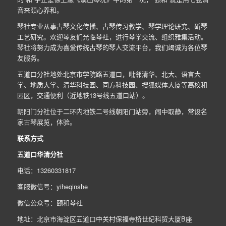
音来颐心养和。
琴社专业从事古琴文化传播、古琴传习教学、琴学理论研究、斫琴
工艺研究。欢迎琴友们光临琴社，进行琴学交流、组织雅集活动。
琴社将努力成为喜爱传统古琴的琴人交流平台，我们竭诚为各位琴
友服务。
五道口分社地处北京市学院路五道口，毗邻清华、北大、语言大
学、地质大学、清华科技园、同方科技园、搜狐媒体大厦等高校和
园区，交通便利（近地铁13号线五道口站）。
朝阳门分社位于二环内地铁二号线朝阳门站旁，闹中取静，常设名
家古琴展览，体验。
联系方式
五道口华清分社
电话：13260331817
客服微信号：yiheqinshe
微信公众号：颐和琴社
地址：北京市海淀区五道口中关村保福寺桥世纪科贸大厦B座