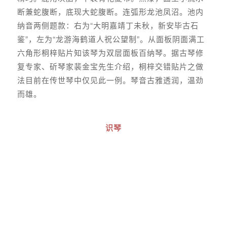
断兼蛇腹断，底现大蛇腹断。连弧形龙池凤沼。池内
纳音两侧题款：右为“大明嘉靖丁未秋，新安毕古石
鉴”，左为“龙游海鹤道人祝公望制”。从面板阴面满工
六角形桐梓贴片知该琴为双层面板百纳琴。据古琴修
复专家、斫琴家裴金宝先生介绍，桐梓交错贴片之做
法目前在传世琴中仅见此一例。琴音古雅透润，温劲
而雄。
识琴