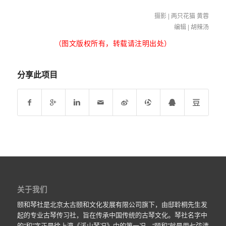
摄影 | 两只花猫 黄蓉
编辑 | 胡辣汤
（图文版权所有，转载请注明出处）
分享此项目
关于我们
颐和琴社是北京太古颐和文化发展有限公司旗下，由邸聆桐先生发
起的专业古琴传习社，旨在传承中国传统的古琴文化。琴社名字中
的“和”字正是徐上瀛《溪山琴况》中的第一况，“颐和”就是用七弦清