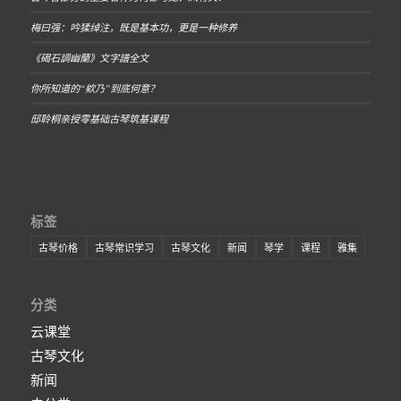
梅曰强：吟猱绰注，既是基本功，更是一种修养
《碣石調幽蘭》文字譜全文
你所知道的“欸乃”到底何意？
邸聆桐亲授零基础古琴筑基课程
标签
古琴价格
古琴常识学习
古琴文化
新闻
琴学
课程
雅集
分类
云课堂
古琴文化
新闻