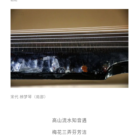
宋代·辨梦琴（局部）
高山流水知音遇
梅花三弄芬芳洁