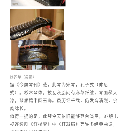
辨梦琴（局部）
据《今虞琴刊》载，此琴为宋琴，孔子式（仲尼
式）。杉木琴体，披瓦灰胎间有麻草纤维，琴面髹大
漆，琴额镶半圆玉饰。虽历经千载，仍发音清烈，余
韵绵长。
值得一提的是，此琴今天依旧能够登台演奏。87版电
视连续剧《红楼梦》中《枉凝眉》等许多经典曲调，