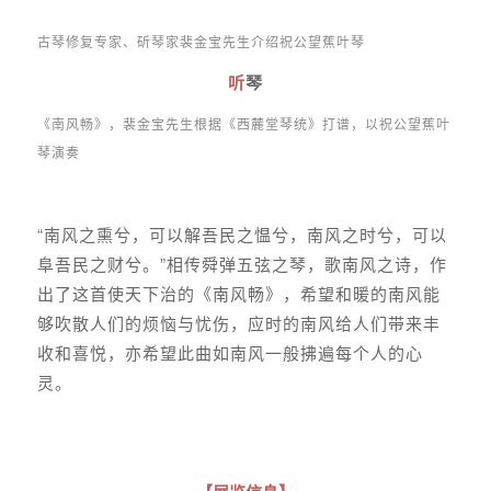
古琴修复专家、斫琴家裴金宝先生介绍祝公望蕉叶琴
听
琴
《南风畅》，裴金宝先生根据《西麓堂琴统》打谱，以祝公望蕉叶
琴演奏
“南风之熏兮，可以解吾民之愠兮，南风之时兮，可以
阜吾民之财兮。”相传舜弹五弦之琴，歌南风之诗，作
出了这首使天下治的《南风畅》，希望和暖的南风能
够吹散人们的烦恼与忧伤，应时的南风给人们带来丰
收和喜悦，亦希望此曲如南风一般拂遍每个人的心
灵。