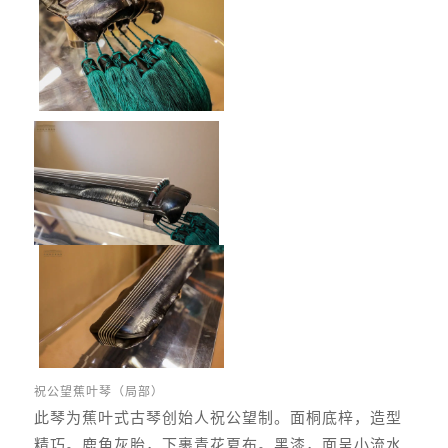
祝公望蕉叶琴（局部）
此琴为蕉叶式古琴创始人祝公望制。面桐底梓，造型
精巧。鹿角灰胎，下裹青花夏布。黑漆，面呈小流水