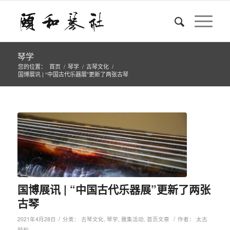
琴学
您的位置：
首页
/
琴学
/
古琴文化
/
国博展讯 | “中国古代乐器展”更新了两张古琴
国博展讯 | “中国古代乐器展”更新了两张
古琴
/
/
2021年4月28日
分类：
古琴文化
,
琴学
,
雅集活动
,
首页文章
作者：
太古
颐和