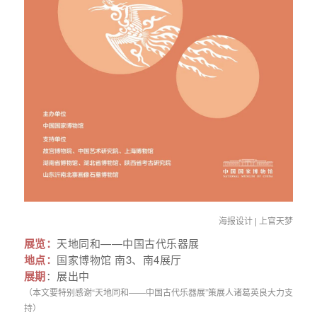
海报设计 | 上官天梦
展览：
天地同和——中国古代乐器展
地点：
国家博物馆 南3、南4展厅
展期
：展出中
（本文要特别感
谢“天地同和——中国古代乐器展
”
策展人诸葛英
良大力支
持
）