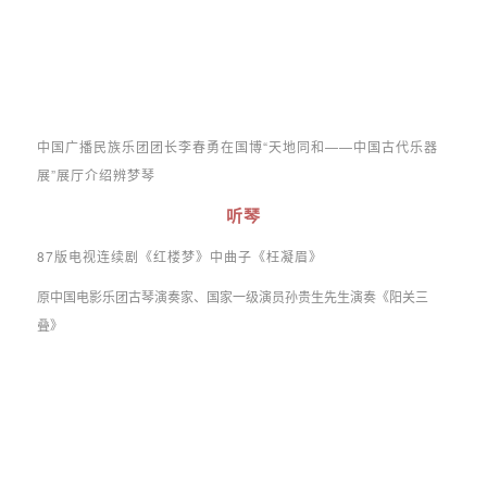
中国广播民族乐团团长李春勇在国博“天地同和——中国古代乐器
展”展厅介绍辨梦琴
听
琴
87版电视连续剧《红楼梦》中曲子《枉凝眉》
原中国电影乐团
古琴演奏家、国家一级演员孙贵生先生演奏《阳关三
叠》