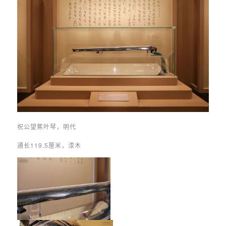
祝公望蕉叶琴，明代
通长119.5厘米，漆木