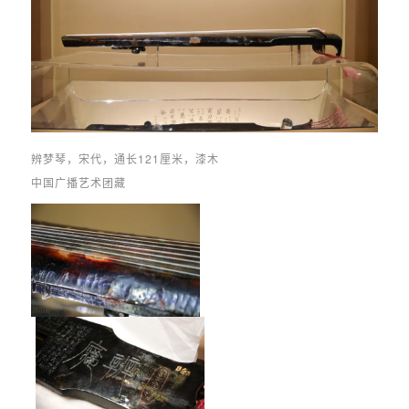
辨梦琴，宋代，通长121厘米，漆木
中国广播艺术团藏