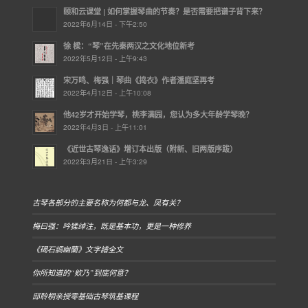
颐和云课堂 | ​如何掌握琴曲的节奏？是否需要把谱子背下来？
2022年6月14日 - 下午2:50
徐 樑：“琴”在先秦两汉之文化地位新考
2022年5月12日 - 上午9:43
宋万鸣、梅强｜琴曲《捣衣》作者潘庭坚再考
2022年4月12日 - 上午10:08
他42岁才开始学琴，桃李满园，您认为多大年龄学琴晚？
2022年4月3日 - 上午11:01
《近世古琴逸话》增订本出版（附新、旧两版序跋）
2022年3月21日 - 上午3:29
古琴各部分的主要名称为何都与龙、凤有关？
梅曰强：吟猱绰注，既是基本功，更是一种修养
《碣石調幽蘭》文字譜全文
你所知道的“欸乃”到底何意？
邸聆桐亲授零基础古琴筑基课程