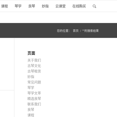
课程
琴学
良琴
妙指
云课堂
在线购买
您的位置：
首页
/
""的搜索结果
页面
关于我们
古琴文化
古琴租赁
妙指
常见问题
琴学
琴学文萃
精选良琴
联系我们
良琴
课程