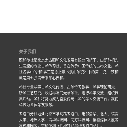
关于我们
颐和琴社是北京太古颐和文化发展有限公司旗下，由邸聆桐先
生发起的专业古琴传习社，旨在传承中国传统的古琴文化。琴
社名字中的“和”字正是徐上瀛《溪山琴况》中的第一况，“颐和”
就是用七弦清音来颐心养和。
琴社专业从事古琴文化传播、古琴传习教学、琴学理论研究、
斫琴工艺研究。欢迎琴友们光临琴社，进行琴学交流、组织雅
集活动。琴社将努力成为喜爱传统古琴的琴人交流平台，我们
竭诚为各位琴友服务。
五道口分社地处北京市学院路五道口，毗邻清华、北大、语言
大学、地质大学、清华科技园、同方科技园、搜狐媒体大厦等
高校和园区，交通便利（近地铁13号线五道口站）。