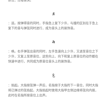
：逗。按弹得音的同时，手指急上复下少许，与撞的区别在于急上
复下的音与弹弦同时进行，成为音头上的装饰音。
：唤。右手弹弦出音的同时，左手急速向上少许，又退至音位之下
少许，又复上至原音位，这些向上、向下和复上原音位的动作都在
快速中进行，共同成为原音位音头上的装饰音。
：掐起。大指按弦弹一声后，名指按于大指的下一音位，同时大指
将已弹过的弦掐起，大指掐起时使用大指甲左侧边缘将弦向内拨，
此时在名指所按音位上出声。