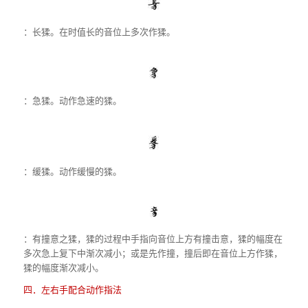
：长猱。在时值长的音位上多次作猱。
：急猱。动作急速的猱。
：缓猱。动作缓慢的猱。
：有撞意之猱，猱的过程中手指向音位上方有撞击意，猱的幅度在
多次急上复下中渐次减小；或是先作撞，撞后即在音位上方作猱，
猱的幅度渐次减小。
四．左右手配合动作指法