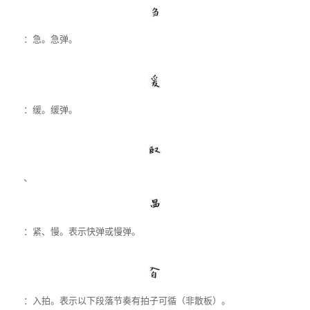
：急。急弹。
：缓。缓弹。
、
：紧、慢。表示快弹或慢弹。
：入拍。表示以下段落节奏有拍子可循（非散板）。