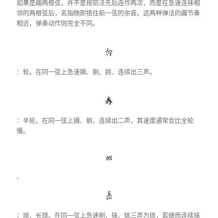
如果是蠲两根弦，并不是按前法先后连作两次，而是在急速连抹相
邻的两根弦后，名指随即捂住前一弦的余音。这两种弹法的蠲节奏
相近，弹奏动作则完全不同。
：轮。在同一弦上急速摘、剔、挑，连续出三声。
：半轮。在同一弦上摘、剔，连续出二声，其速度通常会比全轮
慢。
、
：琐、长琐。在同一弦上急速剔、抹、挑三声为琐，若继而连续抹