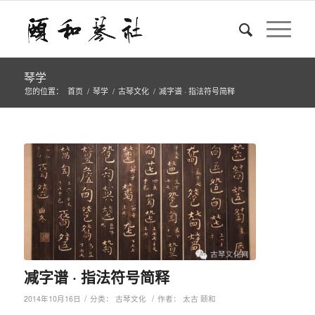
琴学
您的位置：
首页
/
琴学
/
古琴文化
/
减字谱 · 指法符号简释
减字谱 · 指法符号简释
/
/
2014年10月16日
分类：
古琴文化
作者：
太古 颐和