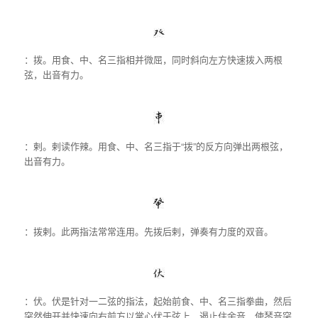
：拨。用食、中、名三指相并微屈，同时斜向左方快速拨入两根
弦，出音有力。
：剌。剌读作辣。用食、中、名三指于“拨”的反方向弹出两根弦，
出音有力。
：拨剌。此两指法常常连用。先拨后剌，弹奏有力度的双音。
：伏。伏是针对一二弦的指法，起始前食、中、名三指拳曲，然后
突然伸开并快速向右前方以掌心伏于弦上，遏止住余音，使琴音突