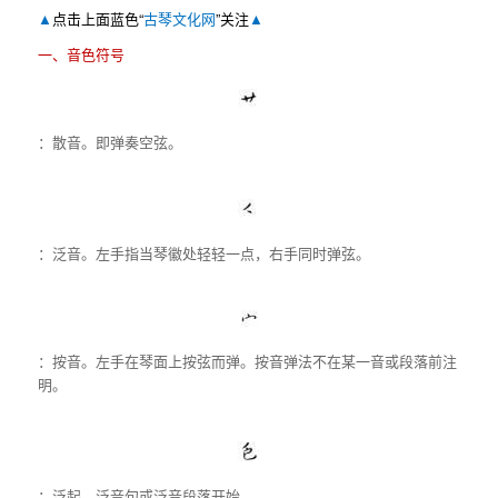
▲
点击上面蓝色“
古琴文化网
”关注
▲
一、音色符号
：散音。即弹奏空弦。
：泛音。左手指当琴徽处轻轻一点，右手同时弹弦。
：按音。左手在琴面上按弦而弹。按音弹法不在某一音或段落前注
明。
：泛起。泛音句或泛音段落开始。