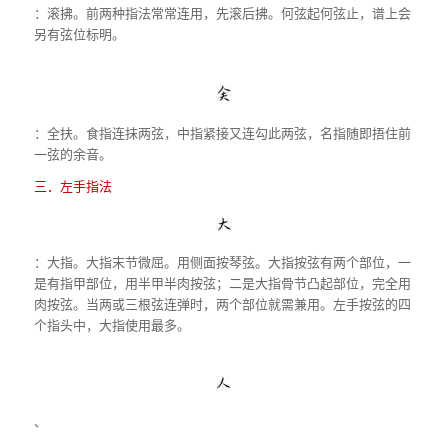
：滚拂。前两种指法常常连用，先滚后拂。何弦起何弦止，谱上会
另有弦位标明。
：全扶。食指连抹两弦，中指紧接又连勾此两弦，名指随即捂住前
一弦的余音。
三．左手指法
：大指。大指末节微屈。用侧面按琴弦。大指按弦有两个部位，一
是有指甲部位，用半甲半肉按弦；二是大指骨节凸起部位，完全用
肉按弦。当两或三根弦连弹时，两个部位就需兼用。左手按弦的四
个指头中，大指使用最多。
、