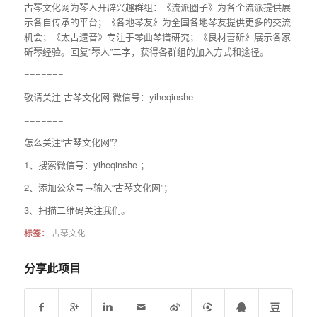
古琴文化网为琴人开辟兴趣群组：《流派圈子》为各个流派提供展
示各自传承的平台；《各地琴友》为全国各地琴友提供更多的交流
机会；《太古遗音》专注于琴曲琴谱研究；《良材善斫》展示各家
斫琴经验。回复”琴人”二字，获得各群组的加入方式和途径。
=======
敬请关注 古琴文化网 微信号：yiheqinshe
=======
怎么关注“古琴文化网”？
1、搜索微信号：yiheqinshe ；
2、添加公众号→输入“古琴文化网”；
3、扫描二维码关注我们。
标签：
古琴文化
分享此项目