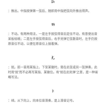
：推出。中指按弹第一弦后，随即用中指把弦向外推出得声。
：不动。有两种用法，一是左手按弦得音后定住不动，有意使出音
呆板枯槁；二是左手按弦得音后，右手另弹它弦散音时，左手仍按
原音位不动，以便在原音位上接着弹。
：就。前一音用某指上、下至某徽时，需在此弦或另一弦弹奏，此
时用“就”而不必再写某指、某徽位。有“就在此处弹”之意，是一种省
略写法。
：绰。从下向上，向本位音滑奏，是上滑音记号。