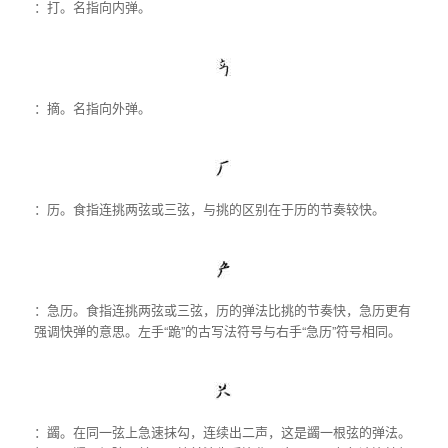
：打。名指向内弹。
：摘。名指向外弹。
：历。食指连挑两弦或三弦，与挑的区别在于历的节奏较快。
：急历。食指连挑两弦或三弦，历的弹法比挑的节奏快，急历更有
强调快弹的意思。左手“跪”的古写法符号与右手“急历”符号相同。
：蠲。在同一弦上急速抹勾，连续出二声，这是蠲一根弦的弹法。