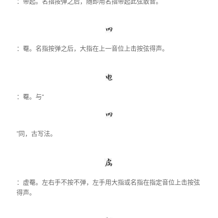
：带起。名指按弹之后，随即用名指带起此弦散音。
：罨。名指按弹之后，大指在上一音位上击按弦得声。
：罨。与“
”同，古写法。
：虚罨。左右手不按不弹，左手用大指或名指在指定音位上击按弦
得声。