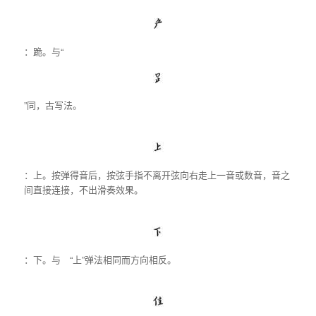
：跪。与“
”同，古写法。
：上。按弹得音后，按弦手指不离开弦向右走上一音或数音，音之
间直接连接，不出滑奏效果。
：下。与 “上”弹法相同而方向相反。