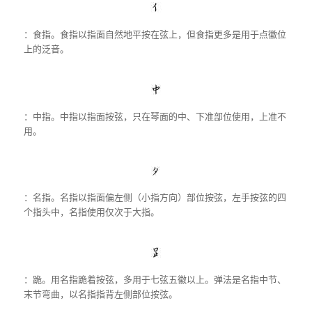
：食指。食指以指面自然地平按在弦上，但食指更多是用于点徽位
上的泛音。
：中指。中指以指面按弦，只在琴面的中、下准部位使用，上准不
用。
：名指。名指以指面偏左侧（小指方向）部位按弦，左手按弦的四
个指头中，名指使用仅次于大指。
：跪。用名指跪着按弦，多用于七弦五徽以上。弹法是名指中节、
末节弯曲，以名指指背左侧部位按弦。