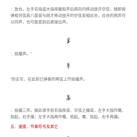
：放合。左手名指或大指按徽取声后再向内移动放开空弦，随即按
弹相邻弦高八度音与刚才移动放开的空弦音相应合，应合的两声可
以同声，也可能是前后紧接出声。
：掐撮声。“
”的古写，在此前已弹奏的两弦上作掐撮声。
：掐撮三声。据此谱字前名指按音、空弦之撮音，左手大指作罨、
掐起，右手撮；左手大指再作罨、掐起、罨、掐起，右手再撮。
五．速度、节奏符号及其它