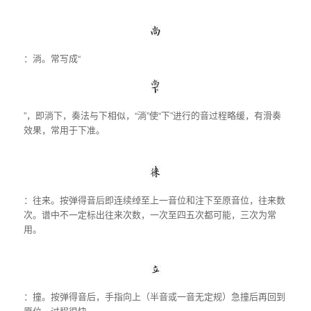
：淌。常写成“
”，即淌下，奏法与下相似，“淌”使“下”进行的音过程略缓，有滑奏
效果，常用于下准。
：往来。按弹得音后即连续绰至上一音位和注下至原音位，往来数
次。谱中不一定标出往来次数，一次至四五次都可能，三次为常
用。
：撞。按弹得音后，手指向上（半音或一音无定规）急撞后再回到
原位，过程很快。