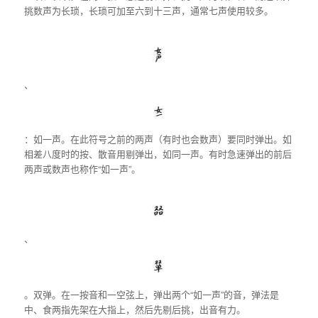
挑数声为长琐，长琐可加至六到十三声，通常七声使用较多。
、
：如一声。在此符号之前的两声（有时也会数声）要同时弹出。如
相差八度时的按、散音用剔弹出，如同一声。有时急速弹出的前后
两声或数声也称作“如一声”。
、
。双弹。在一按音和一空弦上，弹出两个“如一声”的音，弹法是
中、食两指先架在大指上，然后先剔后挑，出音有力。