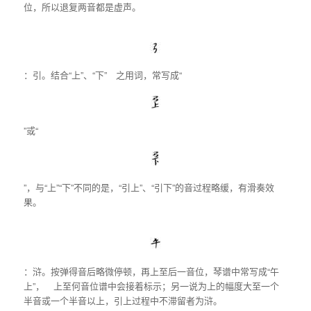
位，所以退复两音都是虚声。
：引。结合“上”、“下” 之用词，常写成“
”或“
”，与“上”“下”不同的是，“引上”、“引下”的音过程略缓，有滑奏效
果。
：浒。按弹得音后略微停顿，再上至后一音位，琴谱中常写成“午
上”， 上至何音位谱中会接着标示；另一说为上的幅度大至一个
半音或一个半音以上，引上过程中不滞留者为浒。