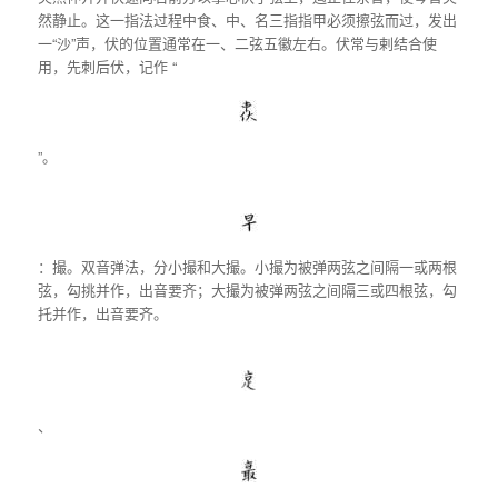
然静止。这一指法过程中食、中、名三指指甲必须擦弦而过，发出
一“沙”声，伏的位置通常在一、二弦五徽左右。伏常与剌结合使
用，先刺后伏，记作 “
”。
：撮。双音弹法，分小撮和大撮。小撮为被弹两弦之间隔一或两根
弦，勾挑并作，出音要齐；大撮为被弹两弦之间隔三或四根弦，勾
托并作，出音要齐。
、