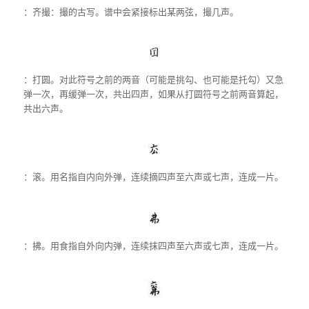
：齐撮：撮的古写。谱中会紧接标出某两弦，撮几声。
：打圆。对此符号之前的两音（可能是挑勾、也可能是托勾）又急
弹一次，再缓弹一次，共出四声，如果从打圆符号之前两音算起，
共出六声。
：滚。用名指自内向外弹，连续摘四声至六声或七声，连成一片。
：拂。用食指自外向内弹，连续抹四声至六声或七声，连成一片。