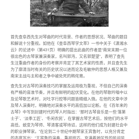
首先查阜西先生对琴曲的时代背景、作者的思想状况、琴曲的题目
和解说十分重视。如他在《查阜西琴学文萃》一书中关于《潇湘水
云》的论述中（第431页）明确的提出此曲的作者是“南宋末期一位
很出色的古琴家兼演奏家，名叫郭沔，又名郭楚望”，表明了查先
生注重曲作者的身份的考察并肯定了其艺术家的性质，并且查先生
为了廓清当时有关的历史状况以进而论及毛敏仲的思想人格又兼及
南宋主战与主和者之争中被处死的韩侘胄。
查先生对古琴的演奏技巧的掌握及运用极为重视，不但自己的演奏
有严格的音准节奏，并且有鲜明的起伏变化。在他的琴歌吟唱中以
及论琴歌艺术时，对吐字行腔等问题皆精细入微。在他的文章中涉
及琴人演奏时，明确地对演奏水平的高低加以论断。在《百年来的
古琴》中写到封建时代的琴人时指出：“那时古琴音乐是一些‘落第
士子’、‘淡季工匠’、‘冬闲农民’，在掌握古琴艺术后，按他们的水平
高低、蜕变为琴师、琴清客或琴待诏，这样的他们成为封建社会中
的职业弹琴家。”在论到二十世纪中期琴家王宾鲁时，以充分肯定
的态度写出：“王宾鲁的演奏，重视技巧，充满着地区性的民间风