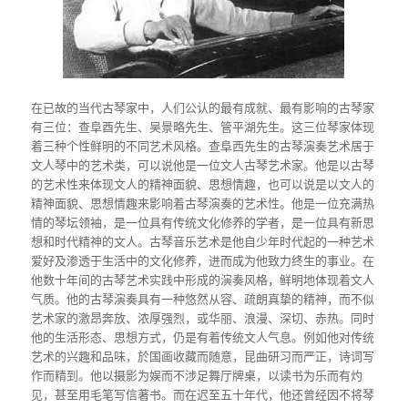
在已故的当代古琴家中，人们公认的最有成就、最有影响的古琴家
有三位：查阜酉先生、吴景略先生、管平湖先生。这三位琴家体现
着三种个性鲜明的不同艺术风格。查阜西先生的古琴演奏艺术居于
文人琴中的艺术类，可以说他是一位文人古琴艺术家。他是以古琴
的艺术性来体现文人的精神面貌、思想情趣，也可以说是以文人的
精神面貌、思想情趣来影响着古琴演奏的艺术性。他是一位充满热
情的琴坛领袖，是一位具有传统文化修养的学者，是一位具有新思
想和时代精神的文人。古琴音乐艺术是他自少年时代起的一种艺术
爱好及渗透于生活中的文化修养，进而成为他致力终生的事业。在
他数十年间的古琴艺术实践中形成的演奏风格，鲜明地体现着文人
气质。他的古琴演奏具有一种悠然从容、疏朗真挚的精神，而不似
艺术家的激昂奔放、浓厚强烈，或华丽、浪漫、深切、赤热。同时
他的生活形态、思想方式，仍是有着传统文人气息。例如他对传统
艺术的兴趣和品味，於国画收藏而随意，昆曲研习而严正，诗词写
作而精到。他以摄影为娱而不涉足舞厅牌桌，以读书为乐而有灼
见，甚至用毛笔写信著书。而在迟至五十年代，他还曾经因不将琴