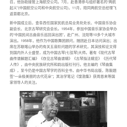
召，他协助接管上海航空公司。7月，赴香港参与组织著名的“两航
起义”(中国航空公司和中央航空公司)，11月，陪同两航空总经理飞
返首都北京。
新中国成立后，查阜西任国家民航总局业务处处长、中国音乐协会
副会长、北京古琴研究会会长。1954年，参加中国音乐家协会举办
的“中国民间古曲音乐巡回演出团”，赴广州、沈阳等10多个大城市
演出。1958年，他作为中国歌舞团顾问，随团赴日本访问演出；出
席在苏联喀山举办的有关五音阶问题的学术研究，其演技和论文得
到国内外人士盛誉，成为中国古琴(七弦琴)大师。著有《现代古琴
曲传谱解题汇编》《存见古琴曲谱辑》《古琴指法辑览》《历代琴
人传》，由中央民族研究所和韵出版社刊行。他主编的《琴曲集
成》，至今仍是中国古琴学的百科全书，由中华书局出版，陈毅题
签“一朵极美丽的古代花朵”；其治学笔记《馊渤集》获周恩来等国
家领导人的关注。