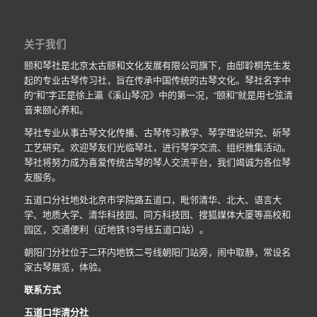
关于我们
颐和琴社是北京太古颐和文化发展有限公司旗下，由邸聆桐先生发
起的专业古琴传习社，旨在传承中国传统的古琴文化。琴社名字中
的“和”字正是徐上瀛《溪山琴况》中的第一况，“颐和”就是用七弦清
音来颐心养和。
琴社专业从事古琴文化传播、古琴传习教学、琴学理论研究、斫琴
工艺研究。欢迎琴友们光临琴社，进行琴学交流、组织雅集活动。
琴社将努力成为喜爱传统古琴的琴人交流平台，我们竭诚为各位琴
友服务。
五道口分社地处北京市学院路五道口，毗邻清华、北大、语言大
学、地质大学、清华科技园、同方科技园、搜狐媒体大厦等高校和
园区，交通便利（近地铁13号线五道口站）。
朝阳门分社位于二环内地铁二号线朝阳门站旁，闹中取静，常设名
家古琴展览，体验。
联系方式
五道口华清分社