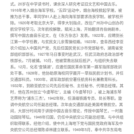
式。20岁在中学读书时，课余深人研究考证旧文艺和中国古乐。
1916年考入烟台海军学校。“五四”运动中，烟台海校掀起学潮，被
推为总干事，率同学81人赴上海向海军部要求改良学制，被学校开
除。1920年考取北京大学，得李大钊指点，改往广州孙中山创办的
航空学校学习。次年航校解散，赋闲上海，开始翻译肖伯纳剧本，
撰写中国古曲音乐论文，在《东方杂志》发表。1922年，应聘到长
江第一中学任教，与贫民女儿余雪操结婚。1923年，查阜西经李亚
农介绍加入中国共产党，先后任国民党长沙市党部秘书，湖南省党
部组织部部长。1927年马日事变时赴武汉，任武汉政府总政治部考
核部长。7月被捕。10月，他被营救出狱后抵沪，与组织失去联
系。12月，化名“查镇湖”，应邀任国民革命军第一路军指挥部政训
处干事。1928年，他协助原海校同学聂开一草拟民航计划书，并任
交通部科员。1930年，调军政部航空署任航务科长兼教育科长。
1932年，到欧亚航空公司先后任秘书、主任秘书、代理总经理。其
时，他在苏州创立“今虞琴社”，主编《今虞琴刊》，被上海浦东琴
艺界称为“浦东三杰”。1942年秋，任滇缅铁路专员、处长等职。旋
调中央航空公司任副总经理。次年由交通部派赴美国考察航空。其
间，大部分时间用于讲授中国古音乐理论，传授中国琴艺，一时轰
动国际琴坛。1946年归国，仍任中央航空公司副总经理。与中共组
织取得联系，经他介绍，使中共上海地下党与国民党政府海军及中
央航空公司总经理陈卓林建立联系。1949年5月，奉中共华东局电