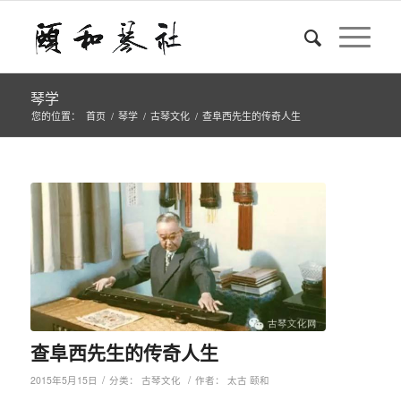
琴学
您的位置：
首页
/
琴学
/
古琴文化
/
查阜西先生的传奇人生
查阜西先生的传奇人生
/
/
2015年5月15日
分类：
古琴文化
作者：
太古 颐和