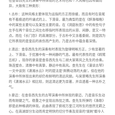
在查阜西先生的演奏中所体现的艺术特色和个人风格也因琴曲而
异，大致有三种类形：
1.古朴：这种风格主要体现为运指的方正而徐缓，而且有时在音尾
有不着痕迹的吟诵式的上、下滑音，最为典型的是在《醉渔唱晚》
中的某些主要句以及某些主要的音。在《洞庭秋思》中的有些句子
左手在两个音位之间左右移指时所表现出的从容、闲静，是又一特
点。而在《长门怨》的高潮部分，于古朴中又含着委婉，则是因为
它所表现的是皇后的哀伤而产生的，乃是古朴中蕴含着深情。
2.清远：查阜西先生的演奏有时表现为旋律明晰方正，少有显著的
上、下滑音。于优雅中有一种闲静的气息。最有代表性的是《鸥鹭
忘机》。现存的录音是查阜西先生与二胡大家蒋风之先生的合奏。
珠连璧合，清雅中有真挚，静远中有高风。查先生在《漫谈古琴》
一文中谈到《潇湘水云》时的提法是“奔腾动荡的大曲”。但在他的
演奏中所体现出来的却仍有鲜明的清远风貌。与吴景略先生所演奏
的《潇湘水云》相比较，则这清远更为显著，并且透着一种古朴之
气。
3.豪迈：在查阜西先生的古琴演奏中所体现的豪迈，乃是音乐生动
而有刚健之气，稳重之中呈现出热忱之情。查先生所弹的《渔歌》
即是此种格调的体现。此曲表现了俯视万里江河所生的悠然无羁之
心。在高湖部分生动而肯定明快的切分节奏及双音的“拨剌”都令人