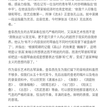
格，感染力极强。”而在记写一位当时的青年琴人时亦明确指出“技
中平”。在他谈及四川琴家喻绍泽时也肯定地说：“依我个人印象在
律和琴社，技艺应推第一，所弹《流水》正是张孔山派。就中滚拂
一段运指最为灵活，出音优柔，今时弹张派《流水》无出其右
者。”
查阜西先生的古琴演奏在技巧严格的同时，又深具艺术性而不是
“清微淡远”以至无味，更不是只求个人内心的超然于现实的自我修
养。他认为“有不少内容良好的琴曲在不同时代和背景下被歪曲坏
了”，并指出：“根据荀卿的记载《高山》的效果是 ‘巍巍乎’，这明
明是以‘崇高’来暗示所想表达而不明说的内容。而清代琴谱和琴家
却把这一标题琴曲说成是想要表达‘恬静’和‘仁寿’，变成了道家神秘
主义的思想内容了。”
作为音乐艺术的古琴演奏，查阜西先生为我们留下的音响资料虽然
不够多，但我们从五十年代至今，先后出版的查老的唱片以及电台
的录音资料中，可以欣赏到《潇湘水云》、《渔歌》、《洞庭秋
思》、《醉渔唱晚》、《鸥鹭忘机》、《长门怨》、《阳关三
叠》、《古怨》、《苏武思君》等曲，可以感受到他那显著的文人
气息的严格的音准，恬当的节奏，丰满的音色，鲜明的表情，深邃
的意境。