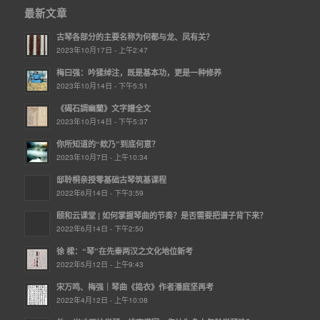
最新文章
古琴各部分的主要名称为何都与龙、凤有关？
2023年10月17日 - 上午2:47
梅曰强：吟猱绰注，既是基本功，更是一种修养
2023年10月14日 - 下午5:51
《碣石調幽蘭》文字譜全文
2023年10月14日 - 下午5:37
你所知道的“欸乃”到底何意？
2023年10月7日 - 上午10:34
邸聆桐亲授零基础古琴筑基课程
2022年6月14日 - 下午3:59
颐和云课堂 | ​如何掌握琴曲的节奏？是否需要把谱子背下来？
2022年6月14日 - 下午2:50
徐 樑：“琴”在先秦两汉之文化地位新考
2022年5月12日 - 上午9:43
宋万鸣、梅强｜琴曲《捣衣》作者潘庭坚再考
2022年4月12日 - 上午10:08