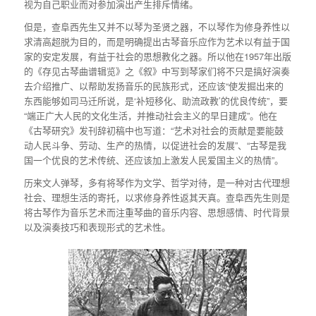
视为自己职业而对参加演出产生排斥情绪。
但是，查阜西先生又并不以琴为圣贤之器，不以琴作为修身养性以
求清高超脱为目的，而是明确提出古琴音乐应作为艺术以有益于国
家的安定发展，有益于社会的思想教化之器。所以他在1957年出版
的《存见古琴曲谱辑览》之《叙》中写到琴家们将不只是搞好演奏
去介绍推广、以帮助发扬音乐的民族形式，还应该“使发掘出来的
东西能够如司马迁所说，是‘补短移化、助流政教’的优良传统”，要
“端正广大人民的文化生活，并推动社会主义的早日建成”。他在
《古琴研究》发刊辞初稿中也写道：“艺术对社会的贡献是要能鼓
动人民斗争、劳动、生产的热情，以促进社会的发展”、“古琴是我
国一个优良的艺术传统、还应该加上激发人民爱国主义的热情”。
历来文人弹琴，多有将琴作为文学、哲学对待，是一种对古代理想
社会、理想生活的寄托，以求修身养性返其天真。查阜西先生则是
将古琴作为音乐艺术而注重琴曲的音乐内容、思想感情、时代背景
以及演奏技巧和表现形式的艺术性。