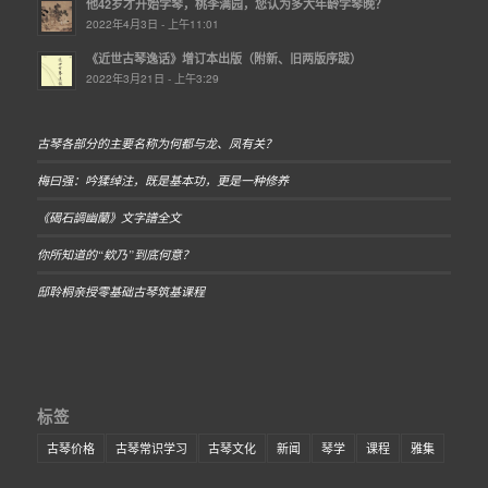
他42岁才开始学琴，桃李满园，您认为多大年龄学琴晚？
2022年4月3日 - 上午11:01
《近世古琴逸话》增订本出版（附新、旧两版序跋）
2022年3月21日 - 上午3:29
古琴各部分的主要名称为何都与龙、凤有关？
梅曰强：吟猱绰注，既是基本功，更是一种修养
《碣石調幽蘭》文字譜全文
你所知道的“欸乃”到底何意？
邸聆桐亲授零基础古琴筑基课程
标签
古琴价格
古琴常识学习
古琴文化
新闻
琴学
课程
雅集