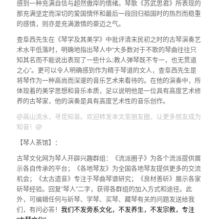
感到一种充满自信与超然傲岸的情绪。琴歌《苏武思君》所表现的
那充满坚定而深切的爱国情怀和最后一段回归祖国时的热烈而稳重
的感情，则亦是充满激情的豪迈之气。
查阜西先生在《琴学及其美学》中批评清末民初之时的古琴演奏艺
术水平低落时，明确地指出琴人中“大多数对于不歌的琴曲往往只
知其名而不能说出表现了一些什么;教人弹琴既不专一，也无贯道
之心”。更可以令人明确感到作为精于琴道的文人，查阜西先生是
将琴作为一种高尚而深邃的音乐艺术来看待的。在他的演奏中，所
体现着的美学思想和音乐本质，足以说明他是一位具有高度艺术修
养的古琴家，他的演奏是具有高度艺术性的音乐创作。
@高山流水，寻觅知音。欢迎转发本文至朋友圈，让更多朋友成为
知音！@
【琴人茶馆】：
古琴文化网为琴人开辟兴趣群组：《流派圈子》为各个流派提供展
示各自传承的平台；《各地琴友》为全国各地琴友提供更多的交流
机会；《太古遗音》专注于琴曲琴谱研究；《良材善斫》展示各家
斫琴经验。回复”琴人”二字，获得各群组的加入方式和途径。此
外，可编辑任何与斫琴、学琴、买琴、藏琴有关的问题发送给我
们，有问必答！
我们不发旁系文化，不发养生，不发宗教，专注